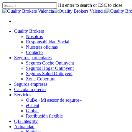
Skip
Hit enter to search or ESC to close
to
Close
main
Search
content
x-
facebook
linkedin
youtube
instagram
twitter
Menu
Menu
Quality Brokers
Nosotros
Responsabilidad Social
Nuestras oficinas
Contacto
Seguros particulares
Seguros Coche Ontinyent
Seguros Hogar Ontinyent
Seguros Salud Ontinyent
Zona Cobertura
Seguros empresas
Calcula tu precio
Servicios
QuBe «Mi asesor de seguros»
eClient
Global
Retribución flexible
QB Integrity
Actualidad
Noticias