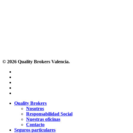
© 2026 Quality Brokers Valencia.
x-
twitter
facebook
linkedin
youtube
instagram
Close
Quality Brokers
Menu
Nosotros
Responsabilidad Social
Nuestras oficinas
Contacto
Seguros particulares