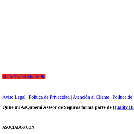
Share
Tweet
Share
Pin
Aviso Legal
|
Política de Privacidad
|
Atención al Cliente
|
Política de
Qube mi As
Qubemi Asesor de Seguros
forma parte de
Quality B
ASOCIADOS CON