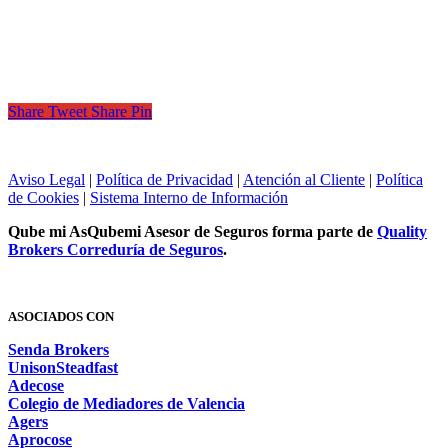
Share
Tweet
Share
Pin
Aviso Legal
|
Política de Privacidad
|
Atención al Cliente
|
Política
de Cookies
|
Sistema Interno de Información
Qube mi As
Qubemi Asesor de Seguros
forma parte de
Quality
Brokers Correduría de Seguros
.
ASOCIADOS CON
Senda Brokers
UnisonSteadfast
Adecose
Colegio de Mediadores de Valencia
Agers
Aprocose