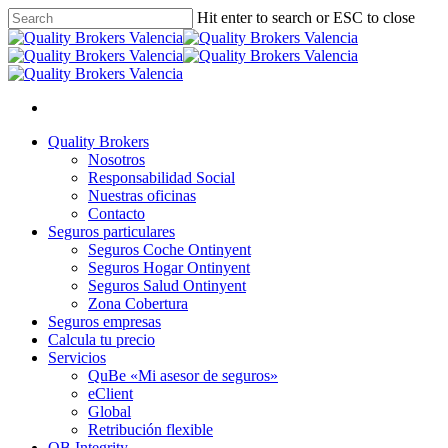
Skip
Hit enter to search or ESC to close
to
Close
main
Search
content
x-
facebook
linkedin
youtube
instagram
twitter
Menu
Menu
Quality Brokers
Nosotros
Responsabilidad Social
Nuestras oficinas
Contacto
Seguros particulares
Seguros Coche Ontinyent
Seguros Hogar Ontinyent
Seguros Salud Ontinyent
Zona Cobertura
Seguros empresas
Calcula tu precio
Servicios
QuBe «Mi asesor de seguros»
eClient
Global
Retribución flexible
QB Integrity