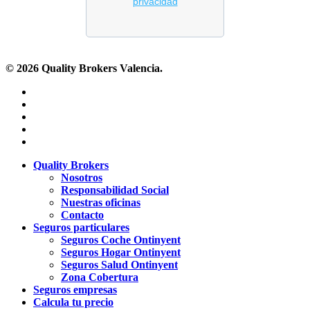
© 2026 Quality Brokers Valencia.
x-
twitter
facebook
linkedin
youtube
instagram
Close
Quality Brokers
Menu
Nosotros
Responsabilidad Social
Nuestras oficinas
Contacto
Seguros particulares
Seguros Coche Ontinyent
Seguros Hogar Ontinyent
Seguros Salud Ontinyent
Zona Cobertura
Seguros empresas
Calcula tu precio