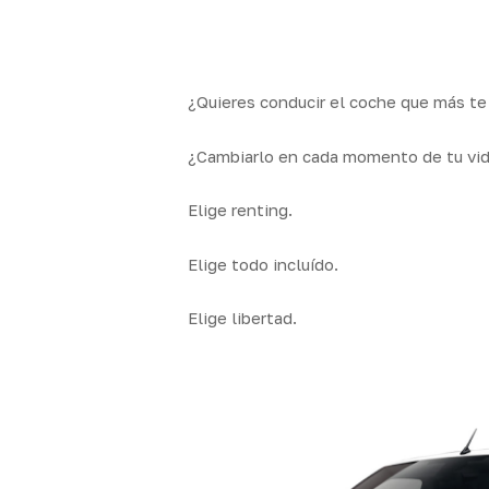
Skip
to
x-
facebook
linkedin
youtube
instag
main
twitter
content
¿Quieres conducir el coche que más te
¿Cambiarlo en cada momento de tu vid
Quality
Segur
Brokers
particul
Elige renting.
Elige todo incluído.
Elige libertad.