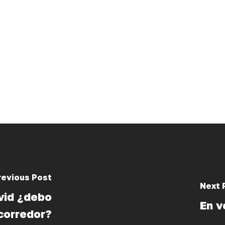
revious Post
Next 
vid ¿debo
En v
 corredor?