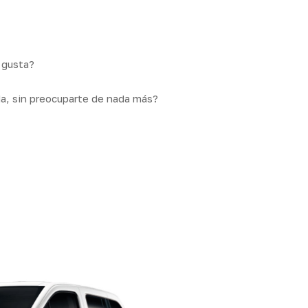
ram
 gusta?
a, sin preocuparte de nada más?
os
Seguros
Calcula tu
QB
Servicios
ares
empresas
precio
Integr