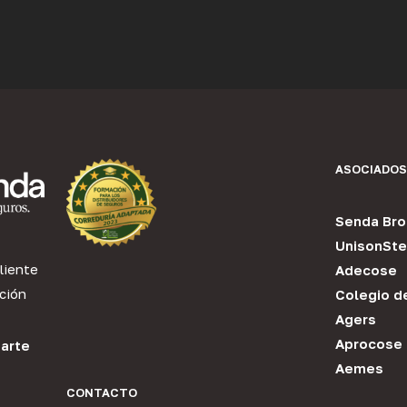
ASOCIADOS
Senda Bro
UnisonSte
liente
Adecose
ción
Colegio d
Agers
Aprocose
arte
Aemes
CONTACTO