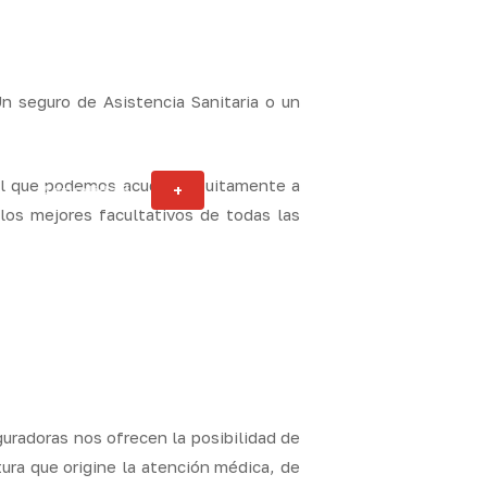
n seguro de Asistencia Sanitaria o un
al que podemos acudir gratuitamente a
Actualidad
+
ity
los mejores facultativos de todas las
guradoras nos ofrecen la posibilidad de
tura que origine la atención médica, de