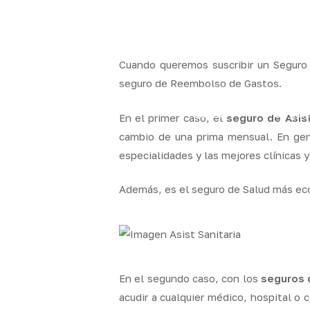
Skip
to
x-
facebook
linkedin
youtube
instag
main
twitter
content
Cuando queremos suscribir un Seguro 
seguro de Reembolso de Gastos.
Quality
Segur
En el primer caso, el
seguro de Asist
Brokers
particul
cambio de una prima mensual. En gene
especialidades y las mejores clínicas y
Además, es el seguro de Salud más ec
En el segundo caso, con los
seguros 
acudir a cualquier médico, hospital o 