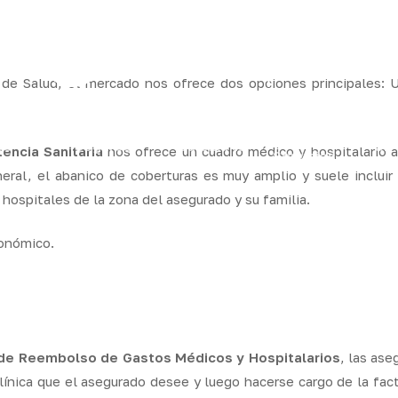
ram
de Salud, el mercado nos ofrece dos opciones principales: U
os
Seguros
Calcula tu
QB
encia Sanitaria
nos ofrece un cuadro médico y hospitalario 
Servicios
ares
empresas
precio
Integr
ral, el abanico de coberturas es muy amplio y suele incluir 
 hospitales de la zona del asegurado y su familia.
onómico.
de Reembolso de Gastos Médicos y Hospitalarios
, las ase
clínica que el asegurado desee y luego hacerse cargo de la fac