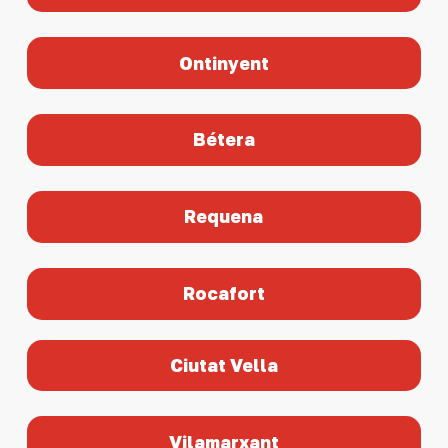
Ontinyent
Bétera
Requena
Rocafort
Ciutat Vella
Vilamarxant