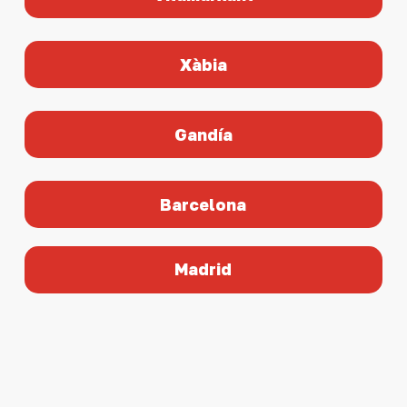
Xàbia
Gandía
Barcelona
Madrid