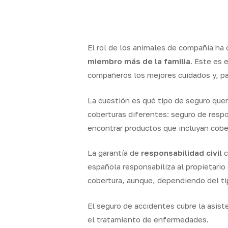
Skip
to
x-
facebook
linkedin
youtube
instag
main
twitter
content
El rol de los animales de compañía h
miembro más de la familia
. Este es 
compañeros los mejores cuidados y, pa
Quality
Segur
Brokers
particul
La cuestión es qué tipo de seguro qu
coberturas diferentes: seguro de respon
encontrar productos que incluyan cobe
La garantía de
responsabilidad civil
c
española responsabiliza al propietario
cobertura, aunque, dependiendo del ti
El seguro de accidentes cubre la asist
el tratamiento de enfermedades.