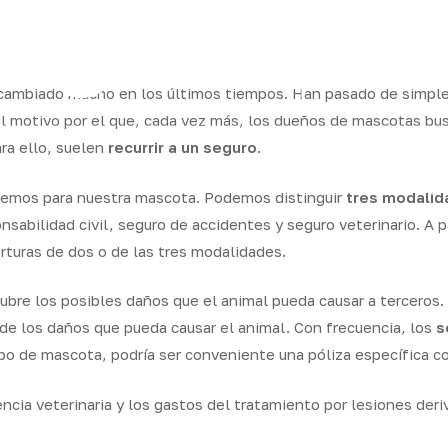
ram
a cambiado mucho en los últimos tiempos. Han pasado de simpl
el motivo por el que, cada vez más, los dueños de mascotas bus
ra ello, suelen
recurrir a un seguro
.
os
Seguros
Calcula tu
QB
Servicios
ares
empresas
precio
Integr
eremos para nuestra mascota. Podemos distinguir
tres modalid
sabilidad civil, seguro de accidentes y seguro veterinario. A p
rturas de dos o de las tres modalidades.
ubre los posibles daños que el animal pueda causar a terceros.
 de los daños que pueda causar el animal. Con frecuencia, los
s
po de mascota, podría ser conveniente una póliza específica c
encia veterinaria y los gastos del tratamiento por lesiones der