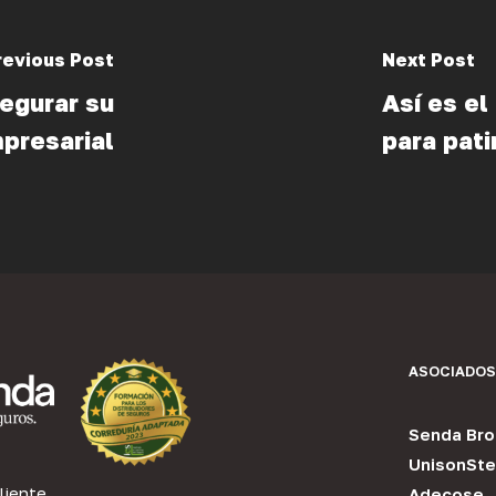
revious Post
Next Post
egurar su
Así es el
mpresarial
para pati
ASOCIADOS
Senda Bro
UnisonSte
liente
Adecose