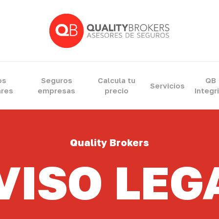
ram
os
Seguros
Calcula tu
QB
Servicios
ares
empresas
precio
Integr
Quality Brokers
VISO LEG