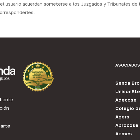
y el usuario acuerdan someterse a los Juzgados y Tribunales de 
corresponderles.
ASOCIADOS
Senda Bro
UnisonSte
liente
Adecose
ción
Colegio d
Agers
Aprocose
arte
Aemes