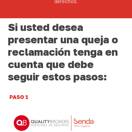
derechos.
Si
usted
desea
presentar
una
queja
o
reclamación
tenga
en
cuenta
que
debe
seguir
estos
pasos:
PASO 1