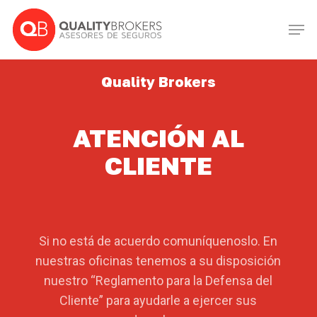
Skip
Men
to
Close
main
Menu
content
Quality Brokers
ATENCIÓN AL
CLIENTE
Si no está de acuerdo comuníquenoslo. En
nuestras oficinas tenemos a su disposición
nuestro “Reglamento para la Defensa del
Cliente” para ayudarle a ejercer sus